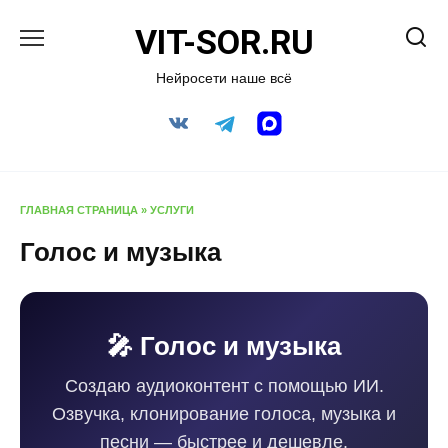
Перейти
VIT-SOR.RU
к
содержанию
Нейросети наше всё
ГЛАВНАЯ СТРАНИЦА
»
УСЛУГИ
Голос и музыка
🎤 Голос и музыка
Создаю аудиоконтент с помощью ИИ.
Озвучка, клонирование голоса, музыка и
песни — быстрее и дешевле.