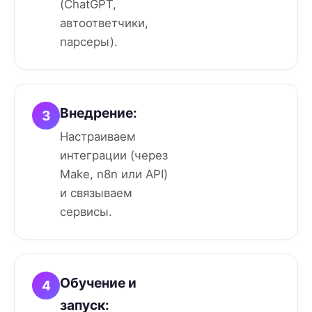
(ChatGPT,
автоответчики,
парсеры).
Внедрение:
3
Настраиваем
интеграции (через
Make, n8n или API)
и связываем
сервисы.
Обучение и
4
запуск: