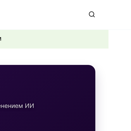
И
енением ИИ