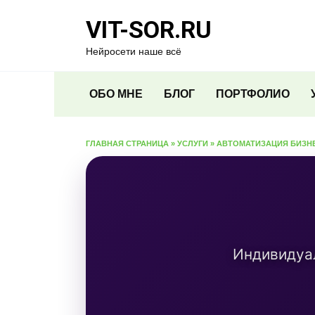
Перейти
VIT-SOR.RU
к
содержанию
Нейросети наше всё
ОБО МНЕ
БЛОГ
ПОРТФОЛИО
ГЛАВНАЯ СТРАНИЦА
»
УСЛУГИ
»
АВТОМАТИЗАЦИЯ БИЗН
Индивидуа