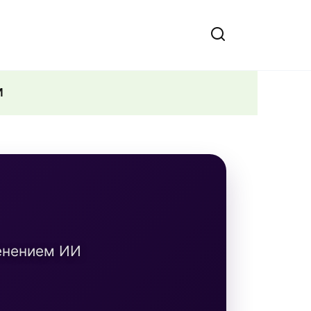
И
енением ИИ