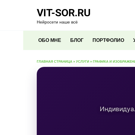
Перейти
VIT-SOR.RU
к
содержанию
Нейросети наше всё
ОБО МНЕ
БЛОГ
ПОРТФОЛИО
ГЛАВНАЯ СТРАНИЦА
»
УСЛУГИ
»
ГРАФИКА И ИЗОБРАЖЕН
Индивидуа