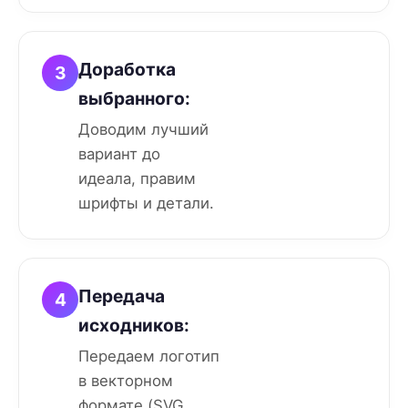
Доработка
3
выбранного:
Доводим лучший
вариант до
идеала, правим
шрифты и детали.
Передача
4
исходников:
Передаем логотип
в векторном
формате (SVG,