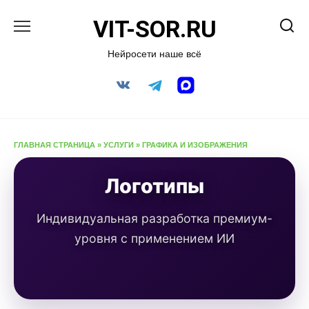
Перейти
VIT-SOR.RU
к
содержанию
Нейросети наше всё
ГЛАВНАЯ СТРАНИЦА
»
УСЛУГИ
»
ГРАФИКА И ИЗОБРАЖЕНИЯ
Логотипы
Индивидуальная разработка премиум-
уровня с применением ИИ