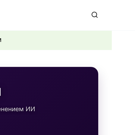
И
и
енением ИИ