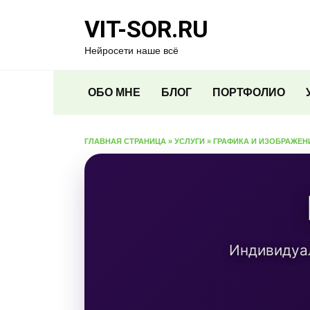
Перейти
VIT-SOR.RU
к
содержанию
Нейросети наше всё
ОБО МНЕ
БЛОГ
ПОРТФОЛИО
ГЛАВНАЯ СТРАНИЦА
»
УСЛУГИ
»
ГРАФИКА И ИЗОБРАЖЕН
Индивидуа