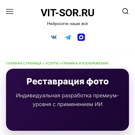
Перейти
VIT-SOR.RU
к
содержанию
Нейросети наше всё
ГЛАВНАЯ СТРАНИЦА
»
УСЛУГИ
»
ГРАФИКА И ИЗОБРАЖЕНИЯ
Реставрация фото
Индивидуальная разработка премиум-
уровня с применением ИИ