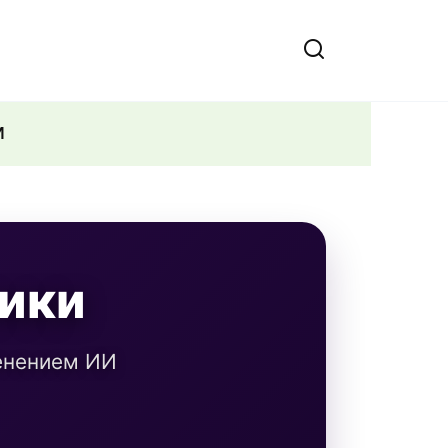
И
ики
енением ИИ