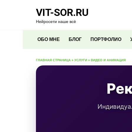
Перейти
VIT-SOR.RU
к
содержанию
Нейросети наше всё
ОБО МНЕ
БЛОГ
ПОРТФОЛИО
ГЛАВНАЯ СТРАНИЦА
»
УСЛУГИ
»
ВИДЕО И АНИМАЦИЯ
Ре
Индивидуа