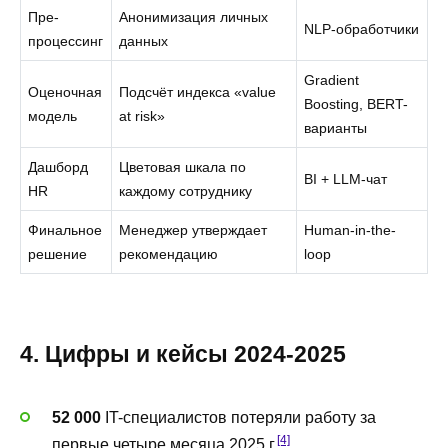
Пре-
Анонимизация личных
NLP-обработчики
процессинг
данных
Gradient
Оценочная
Подсчёт индекса «value
Boosting, BERT-
модель
at risk»
варианты
Дашборд
Цветовая шкала по
BI + LLM-чат
HR
каждому сотруднику
Финальное
Менеджер утверждает
Human-in-the-
решение
рекомендацию
loop
4. Цифры и кейсы 2024-2025
52 000
IT-специалистов потеряли работу за
[4]
первые четыре месяца 2025 г.