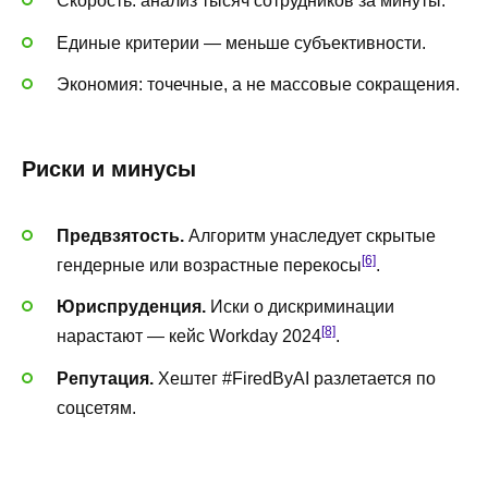
Скорость: анализ тысяч сотрудников за минуты.
Единые критерии — меньше субъективности.
Экономия: точечные, а не массовые сокращения.
Риски и минусы
Предвзятость.
Алгоритм унаследует скрытые
[6]
гендерные или возрастные перекосы
.
Юриспруденция.
Иски о дискриминации
[8]
нарастают — кейс Workday 2024
.
Репутация.
Хештег #FiredByAI разлетается по
соцсетям.